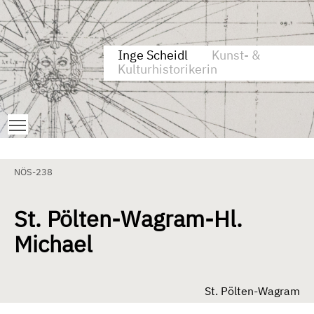
Zum Inhalt springen
Aktuelle Seite: St. Pölten-Wagram-Hl. Michael
Inge Scheidl
Kunst- &
Kulturhistorikerin
Toggle main menu visibility
NÖS-238
St. Pölten-Wagram-Hl.
Michael
St. Pölten-Wagram