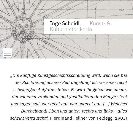
Zum Inhalt springen
Aktuelle Seite: Biographisches
Inge Scheidl
Kunst- &
Kulturhistorikerin
Toggle main menu visibility
„Die künftige Kunstgeschichtsschreibung wird, wenn sie bei
der Schilderung unserer Zeit angelangt ist, vor einer recht
schwierigen Aufgabe stehen. Es wird ihr gehen wie einem,
der vor einer zankenden und gestikulierenden Menge steht
und sagen soll, wer recht hat, wer unrecht hat. […] Welches
Durcheinand! Oben und unten, rechts und links – alles
scheint vertauscht“.
(Ferdinand Fellner von Feldegg, 1903)