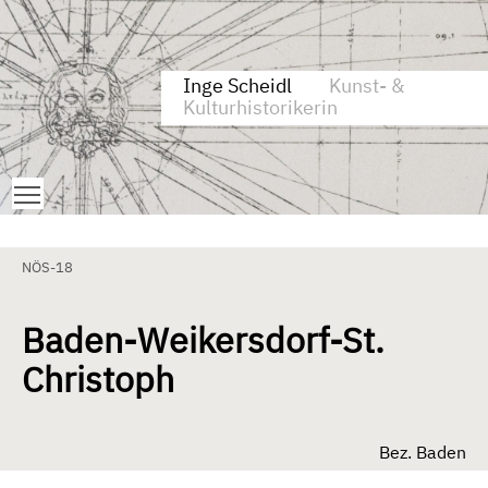
Zum Inhalt springen
Aktuelle Seite: Baden-Weikersdorf-St. Christoph
Inge Scheidl
Kunst- &
Kulturhistorikerin
Toggle main menu visibility
NÖS-18
Baden-Weikersdorf-St.
Christoph
Bez. Baden