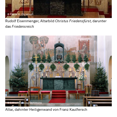
© Pfarre St. Christoph
Rudolf Eisenmenger, Altarbild
Christus Friedensfürst
, darunter
das
Friedensreich
© C.Stadler-Bwag/Commons
Altar, dahinter Heiligenwand von Franz Kaulfersch