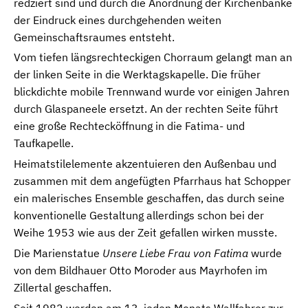
redziert sind und durch die Anordnung der Kirchenbänke
der Eindruck eines durchgehenden weiten
Gemeinschaftsraumes entsteht.
Vom tiefen längsrechteckigen Chorraum gelangt man an
der linken Seite in die Werktagskapelle. Die früher
blickdichte mobile Trennwand wurde vor einigen Jahren
durch Glaspaneele ersetzt. An der rechten Seite führt
eine große Rechtecköffnung in die Fatima- und
Taufkapelle.
Heimatstilelemente akzentuieren den Außenbau und
zusammen mit dem angefügten Pfarrhaus hat Schopper
ein malerisches Ensemble geschaffen, das durch seine
konventionelle Gestaltung allerdings schon bei der
Weihe 1953 wie aus der Zeit gefallen wirken musste.
Die Marienstatue
Unsere Liebe Frau von Fatima
wurde
von dem Bildhauer Otto Moroder aus Mayrhofen im
Zillertal geschaffen.
Seit 1982 werden am 13. jeden Monats Wallfahrer zur