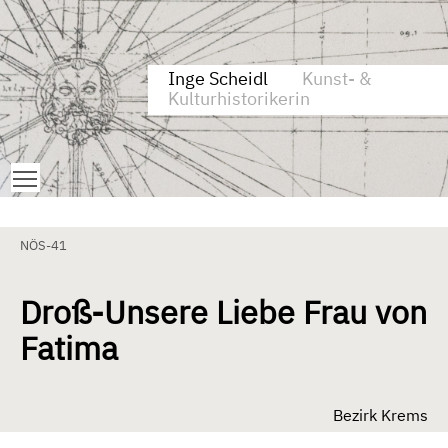
Zum Inhalt springen
Aktuelle Seite: Droß-Unsere Liebe Frau von Fatima
Inge Scheidl
Kunst- &
Kulturhistorikerin
Toggle main menu visibility
NÖS-41
Droß-Unsere Liebe Frau von
Fatima
Bezirk Krems