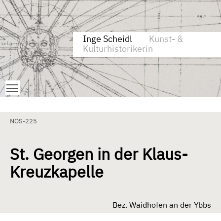
Zum Inhalt springen
Aktuelle Seite: St. Georgen in der Klaus-Kreuzkapelle
Inge Scheidl
Kunst- &
Kulturhistorikerin
Toggle main menu visibility
NÖS-225
St. Georgen in der Klaus-
Kreuzkapelle
Bez. Waidhofen an der Ybbs