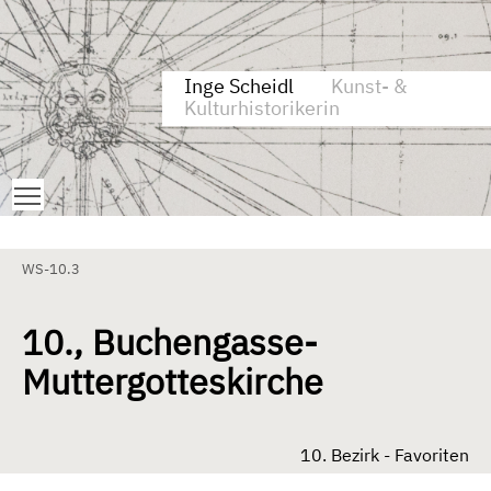
Zum Inhalt springen
Aktuelle Seite: 10., Buchengasse-Muttergotteskirche
Inge Scheidl
Kunst- &
Kulturhistorikerin
Toggle main menu visibility
WS-10.3
10., Buchengasse-
Muttergotteskirche
10. Bezirk - Favoriten