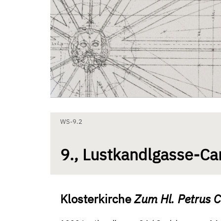
Zum Inhalt springen
Aktuelle Seite: 9., Lustkandlgasse-Canisiuskirche
WS-9.2
9., Lustkandlgasse-Ca
Klosterkirche
Zum Hl. Petrus C