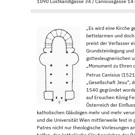
1090 Lustkandlgasse 34 / Canisiusgasse 14
„Es wird eine Kirche g
bettelarmen und doch 
preist der Verfasser e
Grundsteinlegung und e
gottesleugnerischen u
„Monument zu Ehren de
Petrus Canisius (1521
„Gesellschaft Jesu“, 
1540 gegründet worden
auf Ersuchen König Fe
Österreich der Einflu
katholischen Gläubigen mehr und mehr veruns
und die Universität Wien mittlerweile fest in
Patres nicht nur theologische Vorlesungen a