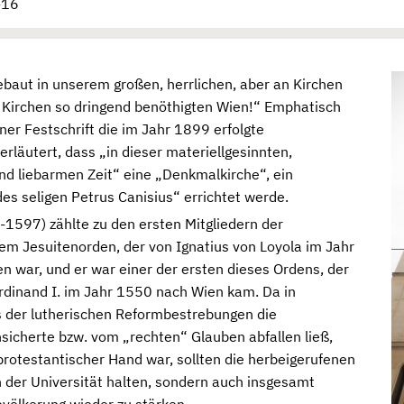
-16
ebaut in unserem großen, herrlichen, aber an Kirchen
Kirchen so dringend benöthigten Wien!“ Emphatisch
iner Festschrift die im Jahr 1899 erfolgte
rläutert, dass „in dieser materiellgesinnten,
nd liebarmen Zeit“ eine „Denkmalkirche“, ein
s seligen Petrus Canisius“ errichtet werde.
-1597) zählte zu den ersten Mitgliedern der
dem Jesuitenorden, der von Ignatius von Loyola im Jahr
 war, und er war einer der ersten dieses Ordens, der
rdinand I. im Jahr 1550 nach Wien kam. Da in
ss der lutherischen Reformbestrebungen die
icherte bzw. vom „rechten“ Glauben abfallen ließ,
 protestantischer Hand war, sollten die herbeigerufenen
n der Universität halten, sondern auch insgesamt