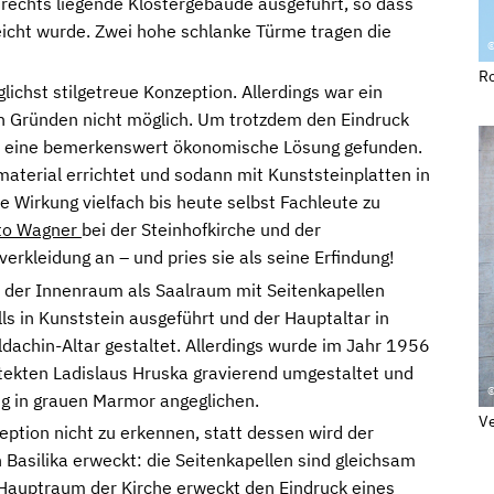
s rechts liegende Klostergebäude ausgeführt, so dass
eicht wurde. Zwei hohe schlanke Türme tragen die
©
Ro
chst stilgetreue Konzeption. Allerdings war ein
n Gründen nicht möglich. Um trotzdem den Eindruck
n eine bemerkenswert ökonomische Lösung gefunden.
material errichtet und sodann mit Kunststeinplatten in
e Wirkung vielfach bis heute selbst Fachleute zu
to Wagner
bei der Steinhofkirche und der
rkleidung an – und pries sie als seine Erfindung!
t der Innenraum als Saalraum mit Seitenkapellen
ls in Kunststein ausgeführt und der Hauptaltar in
ldachin-Altar gestaltet. Allerdings wurde im Jahr 1956
tekten Ladislaus Hruska gravierend umgestaltet und
©
ng in grauen Marmor angeglichen.
Ve
ption nicht zu erkennen, statt dessen wird der
en Basilika erweckt: die Seitenkapellen sind gleichsam
Hauptraum der Kirche erweckt den Eindruck eines