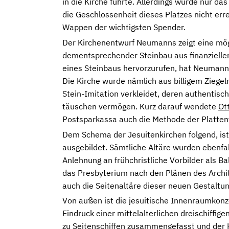
in die Kirche führte. Allerdings wurde nur da
die Geschlossenheit dieses Platzes nicht err
Wappen der wichtigsten Spender.
Der Kirchenentwurf Neumanns zeigt eine mögli
dementsprechender Steinbau aus finanzielle
eines Steinbaus hervorzurufen, hat Neuman
Die Kirche wurde nämlich aus billigem Ziegel
Stein-Imitation verkleidet, deren authentisch
täuschen vermögen. Kurz darauf wendete
Ot
Postsparkassa auch die Methode der Plattenve
Dem Schema der Jesuitenkirchen folgend, is
ausgebildet. Sämtliche Altäre wurden ebenfal
Anlehnung an frühchristliche Vorbilder als Ba
das Presbyterium nach den Plänen des Archi
auch die Seitenaltäre dieser neuen Gestaltu
Von außen ist die jesuitische Innenraumkonze
Eindruck einer mittelalterlichen dreischiffig
zu Seitenschiffen zusammengefasst und der 