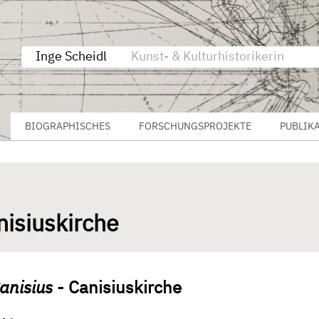
Inge Scheidl
Kunst- & Kulturhistorikerin
BIOGRAPHISCHES
FORSCHUNGSPROJEKTE
PUBLIK
nisiuskirche
anisius
- Canisiuskirche