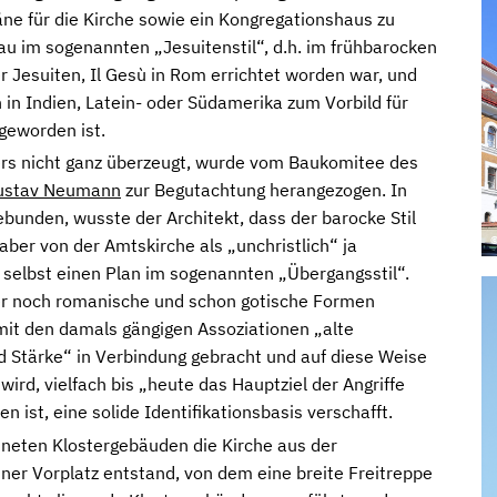
läne für die Kirche sowie ein Kongregationshaus zu
au im sogenannten „Jesuitenstil“, d.h. im frühbarocken
r Jesuiten, Il Gesù in Rom errichtet worden war, und
h in Indien, Latein- oder Südamerika zum Vorbild für
geworden ist.
rs nicht ganz überzeugt, wurde vom Baukomitee des
ustav Neumann
zur Begutachtung herangezogen. In
ebunden, wusste der Architekt, dass der barocke Stil
©
aber von der Amtskirche als „unchristlich“ ja
 selbst einen Plan im sogenannten „Übergangsstil“.
 der noch romanische und schon gotische Formen
mit den damals gängigen Assoziationen „alte
d Stärke“ in Verbindung gebracht und auf diese Weise
wird, vielfach bis „heute das Hauptziel der Angriffe
n ist, eine solide Identifikationsbasis verschafft.
neten Klostergebäuden die Kirche aus der
iner Vorplatz entstand, von dem eine breite Freitreppe