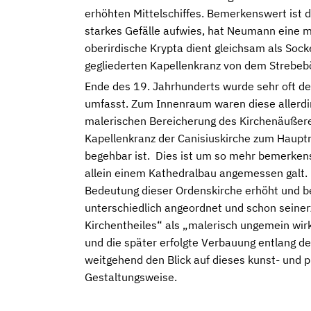
erhöhten Mittelschiffes. Bemerkenswert ist d
starkes Gefälle aufwies, hat Neumann eine m
oberirdische Krypta dient gleichsam als Sock
gegliederten Kapellenkranz von dem Strebeb
Ende des 19. Jahrhunderts wurde sehr oft d
umfasst. Zum Innenraum waren diese allerding
malerischen Bereicherung des Kirchenäußer
Kapellenkranz der Canisiuskirche zum Haupt
begehbar ist. Dies ist um so mehr bemerkens
allein einem Kathedralbau angemessen galt. 
Bedeutung dieser Ordenskirche erhöht und b
unterschiedlich angeordnet und schon seiner
Kirchentheiles“ als „malerisch ungemein wi
und die später erfolgte Verbauung entlang de
weitgehend den Blick auf dieses kunst- und ph
Gestaltungsweise.