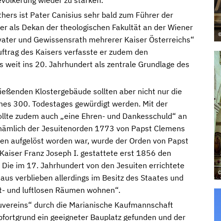
evölkerung wieder zu stärken.
hers ist Pater Canisius sehr bald zum Führer der
 als Dekan der theologischen Fakultät an der Wiener
©
htvater und Gewissensrath mehrerer Kaiser Österreichs“
uftrag des Kaisers verfasste er zudem den
 weit ins 20. Jahrhundert als zentrale Grundlage des
eßenden Klostergebäude sollten aber nicht nur die
ines 300. Todestages gewürdigt werden. Mit der
ollte zudem auch „eine Ehren- und Dankesschuld“ an
nämlich der Jesuitenorden 1773 von Papst Clemens
den aufgelöst worden war, wurde der Orden von Papst
Kaiser Franz Joseph I. gestattete erst 1856 den
 Die im 17. Jahrhundert von den Jesuiten errichtete
C
aus verblieben allerdings im Besitz des Staates und
ht- und luftlosen Räumen wohnen“.
uvereins“ durch die Marianische Kaufmannschaft
fortgrund ein geeigneter Bauplatz gefunden und der