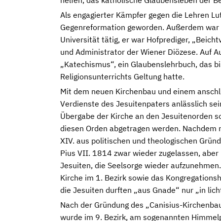
helfen, das katholische Glaubensleben der B
Als engagierter Kämpfer gegen die Lehren Lut
Gegenreformation geworden. Außerdem war er
Universität tätig, er war Hofprediger, „Beic
und Administrator der Wiener Diözese. Auf A
„Katechismus“, ein Glaubenslehrbuch, das bis
Religionsunterrichts Geltung hatte.
Mit dem neuen Kirchenbau und einem anschli
Verdienste des Jesuitenpaters anlässlich se
Übergabe der Kirche an den Jesuitenorden s
diesen Orden abgetragen werden. Nachdem 
XIV. aus politischen und theologischen Grün
Pius VII. 1814 zwar wieder zugelassen, aber 
Jesuiten, die Seelsorge wieder aufzunehmen.
Kirche im 1. Bezirk sowie das Kongregationsh
die Jesuiten durften „aus Gnade“ nur „in lic
Nach der Gründung des „Canisius-Kirchenba
wurde im 9. Bezirk, am sogenannten Himmelp