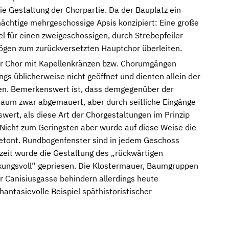
ie Gestaltung der Chorpartie. Da der Bauplatz ein
ächtige mehrgeschossige Apsis konzipiert: Eine große
el für einen zweigeschossigen, durch Strebepfeiler
ögen zum zurückversetzten Hauptchor überleiten.
er Chor mit Kapellenkränzen bzw. Chorumgängen
s üblicherweise nicht geöffnet und dienten allein der
en. Bemerkenswert ist, dass demgegenüber der
raum zwar abgemauert, aber durch seitliche Eingänge
wert, als diese Art der Chorgestaltungen im Prinzip
Nicht zum Geringsten aber wurde auf diese Weise die
etont. Rundbogenfenster sind in jedem Geschoss
zeit wurde die Gestaltung des „rückwärtigen
rkungsvoll“ gepriesen. Die Klostermauer, Baumgruppen
r Canisiusgasse behindern allerdings heute
antasievolle Beispiel späthistoristischer