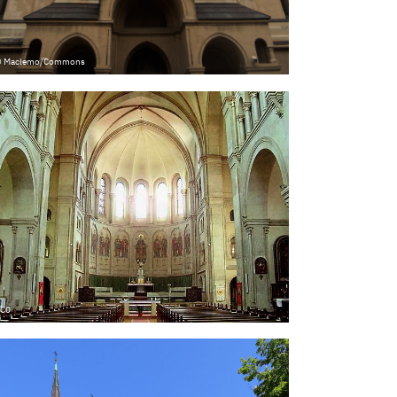
 Maclemo/Commons
C0