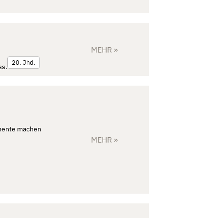
MEHR »
20. Jhd.
ss.
lemente machen
MEHR »