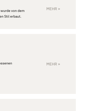
MEHR »
f wurde von dem
n Stil erbaut.
lossenen
MEHR »