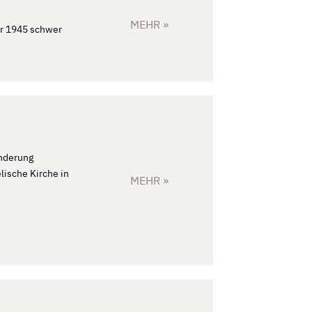
MEHR »
hr 1945 schwer
anderung
lische Kirche in
MEHR »