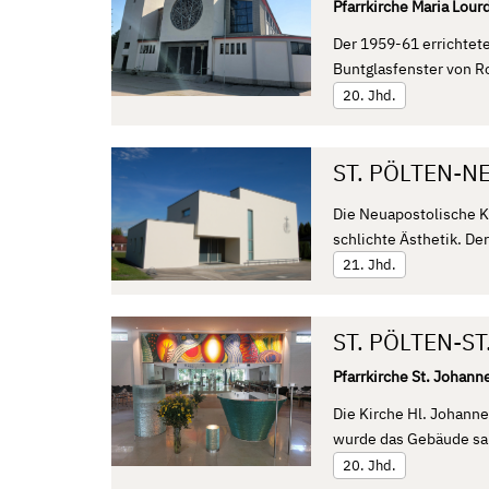
Pfarrkirche Maria Lour
Der 1959-61 errichtet
Buntglasfenster von R
20. Jhd.
ST. PÖLTEN-N
Die Neuapostolische Ki
schlichte Ästhetik. De
21. Jhd.
ST. PÖLTEN-S
Pfarrkirche St. Johann
Die Kirche Hl. Johanne
wurde das Gebäude san
20. Jhd.