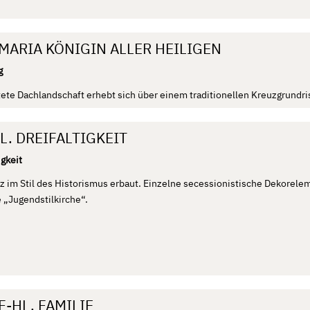
ARIA KÖNIGIN ALLER HEILIGEN
g
tete Dachlandschaft erhebt sich über einem traditionellen Kreuzgrundri
. DREIFALTIGKEIT
igkeit
anz im Stil des Historismus erbaut. Einzelne secessionistische Dekore
e „Jugendstilkirche“.
-HL. FAMILIE