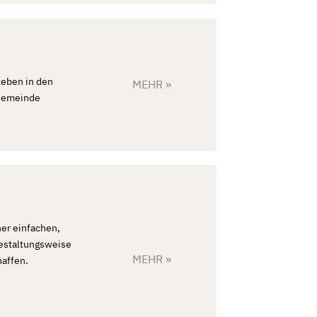
leben in den
MEHR »
 Gemeinde
ner einfachen,
Gestaltungsweise
MEHR »
affen.