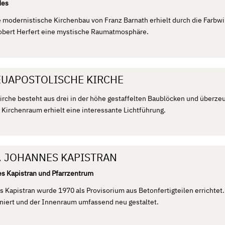
des
e modernistische Kirchenbau von Franz Barnath erhielt durch die Farbwi
obert Herfert eine mystische Raumatmosphäre.
EUAPOSTOLISCHE KIRCHE
rche besteht aus drei in der höhe gestaffelten Baublöcken und überzeu
r Kirchenraum erhielt eine interessante Lichtführung.
T. JOHANNES KAPISTRAN
es Kapistran und Pfarrzentrum
s Kapistran wurde 1970 als Provisorium aus Betonfertigteilen errichtet.
iert und der Innenraum umfassend neu gestaltet.