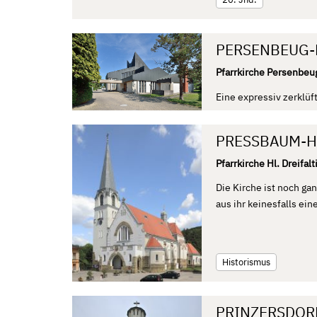
PERSENBEUG-M
Pfarrkirche Persenbeu
Eine expressiv zerklüf
PRESSBAUM-HL
Pfarrkirche Hl. Dreifalt
Die Kirche ist noch g
aus ihr keinesfalls ein
Historismus
PRINZERSDORF