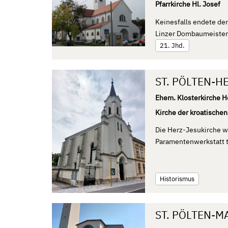
Pfarrkirche Hl. Josef
Keinesfalls endete de
Linzer Dombaumeister 
21. Jhd.
ST. PÖLTEN-H
Ehem. Klosterkirche H
Kirche der kroatischen
Die Herz-Jesukirche wu
Paramentenwerkstatt t
Historismus
ST. PÖLTEN-M