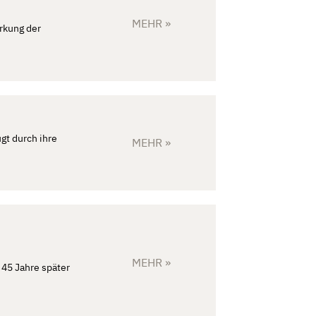
MEHR »
rkung der
gt durch ihre
MEHR »
MEHR »
 45 Jahre später