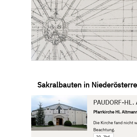
Zum Inhalt springen
Aktuelle Seite: P-T
Sakralbauten in Niederösterre
PAUDORF-HL.
Pfarrkirche Hl. Altman
Die Kirche fand nicht
Beachtung.
20. Jhd.