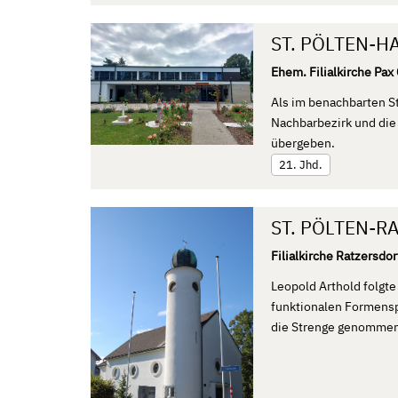
ST. PÖLTEN-H
Ehem. Filialkirche Pax
Als im benachbarten St
Nachbarbezirk und die
übergeben.
21. Jhd.
ST. PÖLTEN-R
Filialkirche Ratzersdor
Leopold Arthold folgt
funktionalen Formensp
die Strenge genommen