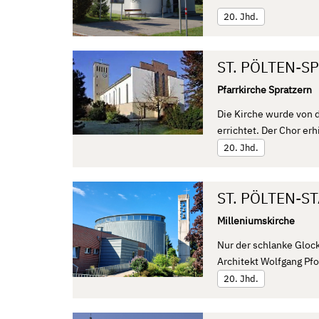
20. Jhd.
ST. PÖLTEN-S
Pfarrkirche Spratzern
Die Kirche wurde von 
errichtet. Der Chor er
20. Jhd.
ST. PÖLTEN-S
Milleniumskirche
Nur der schlanke Gloc
Architekt Wolfgang Pf
20. Jhd.