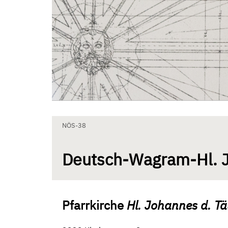
Zum Inhalt springen
Aktuelle Seite: Deutsch-Wagram-Hl. Johannes
NÖS-38
Deutsch-Wagram-Hl. 
Pfarrkirche
Hl. Johannes d. Tä