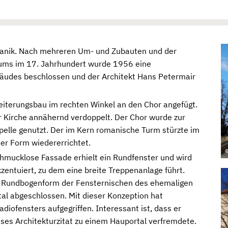
anik. Nach mehreren Um- und Zubauten und der
aums im 17. Jahrhundert wurde 1956 eine
äudes beschlossen und der Architekt Hans Petermair
iterungsbau im rechten Winkel an den Chor angefügt.
 Kirche annähernd verdoppelt. Der Chor wurde zur
pelle genutzt. Der im Kern romanische Turm stürzte im
ter Form wiedererrichtet.
©
schmucklose Fassade erhielt ein Rundfenster und wird
kzentuiert, zu dem eine breite Treppenanlage führt.
ie Rundbogenform der Fensternischen des ehemaligen
tal abgeschlossen. Mit dieser Konzeption hat
diofensters aufgegriffen. Interessant ist, dass er
es Architekturzitat zu einem Hauportal verfremdete.