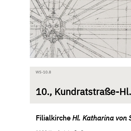
Zum Inhalt springen
Aktuelle Seite: 10., Kundratstraße-Hl. Katharina von Siena
WS-10.8
10., Kundratstraße-Hl.
Filialkirche
Hl. Katharina von 