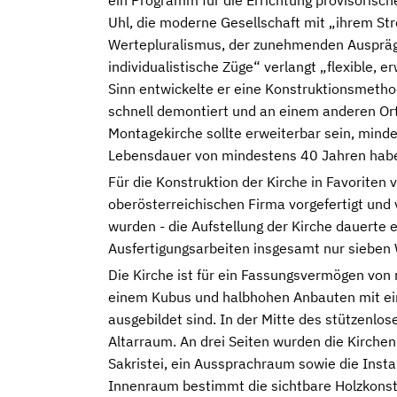
ein Programm für die Errichtung provisorisch
Uhl, die moderne Gesellschaft mit „ihrem S
Wertepluralismus, der zunehmenden Ausprägu
individualistische Züge“ verlangt „flexible, 
Sinn entwickelte er eine Konstruktionsmethod
schnell demontiert und an einem anderen Or
Montagekirche sollte erweiterbar sein, min
Lebensdauer von mindestens 40 Jahren hab
Für die Konstruktion der Kirche in Favoriten
oberösterreichischen Firma vorgefertigt und
wurden - die Aufstellung der Kirche dauerte 
Ausfertigungsarbeiten insgesamt nur sieben
Die Kirche ist für ein Fassungsvermögen von
einem Kubus und halbhohen Anbauten mit ein
ausgebildet sind. In der Mitte des stützenl
Altarraum. An drei Seiten wurden die Kirchen
Sakristei, ein Aussprachraum sowie die Inst
Innenraum bestimmt die sichtbare Holzkonst