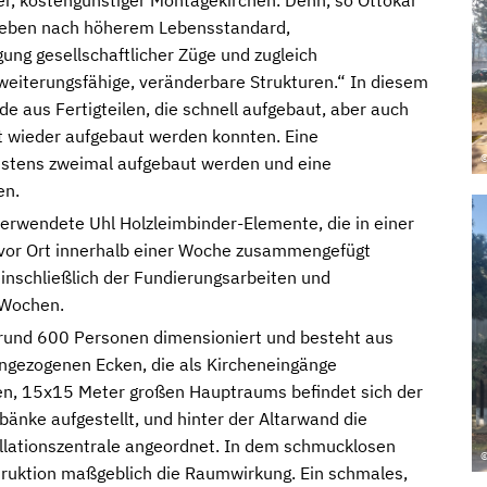
er, kostengünstiger Montagekirchen. Denn, so Ottokar
treben nach höherem Lebensstandard,
ng gesellschaftlicher Züge und zugleich
erweiterungsfähige, veränderbare Strukturen.“ In diesem
e aus Fertigteilen, die schnell aufgebaut, aber auch
t wieder aufgebaut werden konnten. Eine
©
destens zweimal aufgebaut werden und eine
en.
 verwendete Uhl Holzleimbinder-Elemente, die in einer
 vor Ort innerhalb einer Woche zusammengefügt
einschließlich der Fundierungsarbeiten und
 Wochen.
 rund 600 Personen dimensioniert und besteht aus
gezogenen Ecken, die als Kircheneingänge
osen, 15x15 Meter großen Hauptraums befindet sich der
bänke aufgestellt, und hinter der Altarwand die
allationszentrale angeordnet. In dem schmucklosen
©
ruktion maßgeblich die Raumwirkung. Ein schmales,