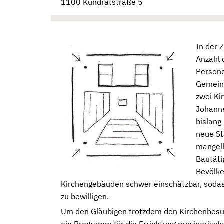
1100 Kundratstraße 5
In der 
Anzahl 
Persone
Gemeind
zwei Kir
Johanne
bislang
neue St
mangelh
Bautäti
Bevölke
Kirchengebäuden schwer einschätzbar, sodas
zu bewilligen.
Um den Gläubigen trotzdem den Kirchenbesuch