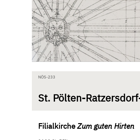
Zum Inhalt springen
Aktuelle Seite: St. Pölten-Ratzersdorf-Zum guten Hirten
NÖS-233
St. Pölten-Ratzersdor
Filialkirche
Zum guten Hirten