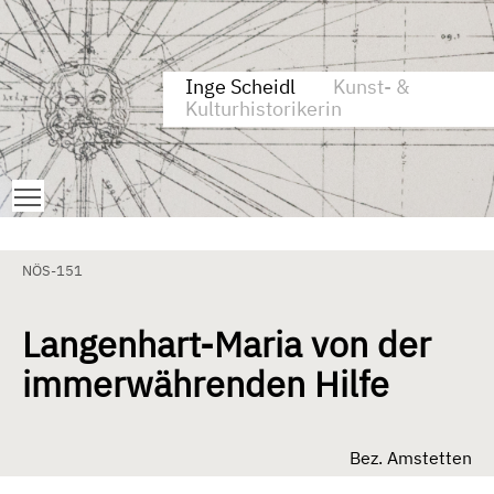
Zum Inhalt springen
Aktuelle Seite: Langenhart-Maria von der immerwährenden Hi
Inge Scheidl
Kunst- &
Kulturhistorikerin
Toggle main menu visibility
NÖS-151
Langenhart-Maria von der
immerwährenden Hilfe
Bez. Amstetten