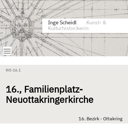
Zum Inhalt springen
Aktuelle Seite: 16., Familienplatz-Neuottakringerkirche
Inge Scheidl
Kunst- &
Kulturhistorikerin
Toggle main menu visibility
WS-16.1
16., Familienplatz-
Neuottakringerkirche
16. Bezirk - Ottakring