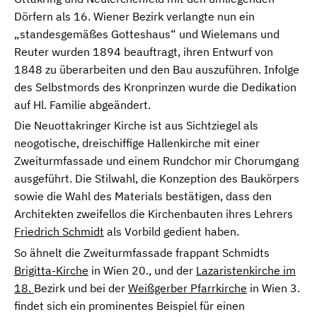
Dörfern als 16. Wiener Bezirk verlangte nun ein
„standesgemäßes Gotteshaus“ und Wielemans und
Reuter wurden 1894 beauftragt, ihren Entwurf von
1848 zu überarbeiten und den Bau auszuführen. Infolge
des Selbstmords des Kronprinzen wurde die Dedikation
auf Hl. Familie abgeändert.
Die Neuottakringer Kirche ist aus Sichtziegel als
neogotische, dreischiffige Hallenkirche mit einer
Zweiturmfassade und einem Rundchor mir Chorumgang
ausgeführt. Die Stilwahl, die Konzeption des Baukörpers
sowie die Wahl des Materials bestätigen, dass den
Architekten zweifellos die Kirchenbauten ihres Lehrers
Friedrich Schmidt
als Vorbild gedient haben.
So ähnelt die Zweiturmfassade frappant Schmidts
Brigitta-Kirche
in Wien 20., und der
Lazaristenkirche im
18.
Bezirk und bei der
Weißgerber Pfarrkirche
in Wien 3.
findet sich ein prominentes Beispiel für einen