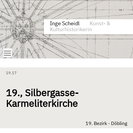
Zum Inhalt springen
Aktuelle Seite: 19., Silbergasse-Karmeliterkirche
Inge Scheidl
Kunst- &
Kulturhistorikerin
Toggle main menu visibility
19.17
19., Silbergasse-
Karmeliterkirche
19. Bezirk - Döbling