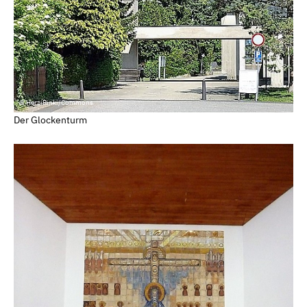
© HerziPinki/Commons
Der Glockenturm