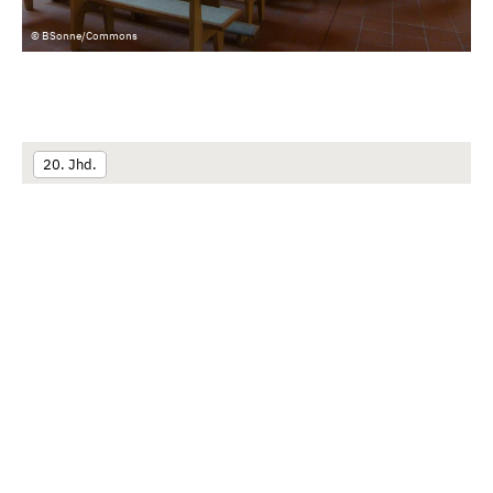
© BSonne/Commons
20. Jhd.