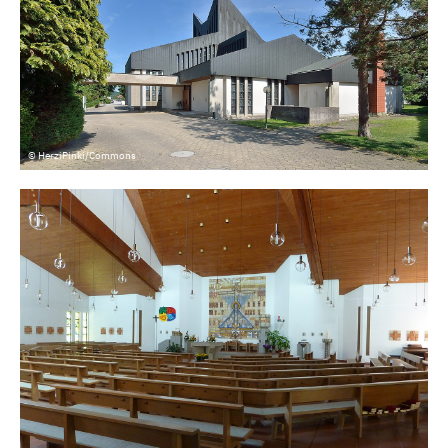
© HerziPinki/Commons