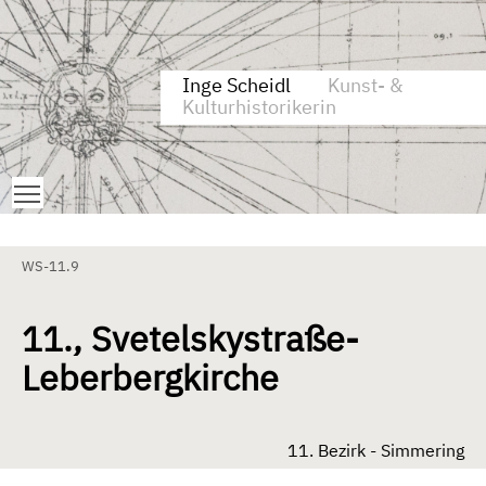
Zum Inhalt springen
Aktuelle Seite: 11., Svetelskystraße-Leberbergkirche
Inge Scheidl
Kunst- &
Kulturhistorikerin
Toggle main menu visibility
WS-11.9
11., Svetelskystraße-
Leberbergkirche
11. Bezirk - Simmering