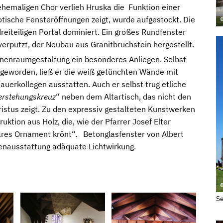
ehemaligen Chor verlieh Hruska die Funktion einer
tische Fensteröffnungen zeigt, wurde aufgestockt. Die
eiteiligen Portal dominiert. Ein großes Rundfenster
verputzt, der Neubau aus Granitbruchstein hergestellt.
nnenraumgestaltung ein besonderes Anliegen. Selbst
geworden, ließ er die weiß getünchten Wände mit
auerkollegen ausstatten. Auch er selbst trug etliche
erstehungskreuz
“ neben dem Altartisch, das nicht den
stus zeigt. Zu den expressiv gestalteten Kunstwerken
ktion aus Holz, die, wie der Pfarrer Josef Elter
res Ornament krönt“. Betonglasfenster von Albert
nenausstattung adäquate Lichtwirkung.
©
Se