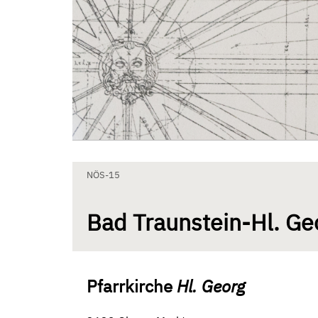
Zum Inhalt springen
Aktuelle Seite: Bad Traunstein-Hl. Georg
NÖS-15
Bad Traunstein-Hl. Ge
Pfarrkirche
Hl. Georg