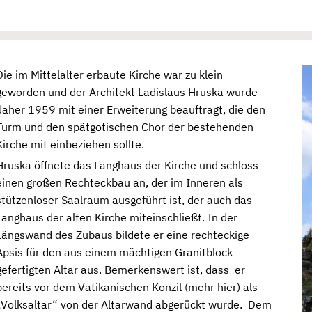
Die im Mittelalter erbaute Kirche war zu klein
geworden und der Architekt Ladislaus Hruska wurde
daher 1959 mit einer Erweiterung beauftragt, die den
Turm und den spätgotischen Chor der bestehenden
Kirche mit einbeziehen sollte.
Hruska öffnete das Langhaus der Kirche und schloss
einen großen Rechteckbau an, der im Inneren als
stützenloser Saalraum ausgeführt ist, der auch das
Langhaus der alten Kirche miteinschließt. In der
Längswand des Zubaus bildete er eine rechteckige
Apsis für den aus einem mächtigen Granitblock
gefertigten Altar aus. Bemerkenswert ist, dass er
bereits vor dem Vatikanischen Konzil (
mehr hier
) als
„Volksaltar“ von der Altarwand abgerückt wurde. Dem