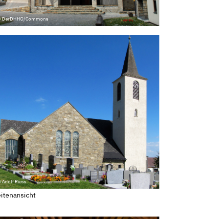
© DerDHHO/Commons
 Adolf Riess
itenansicht