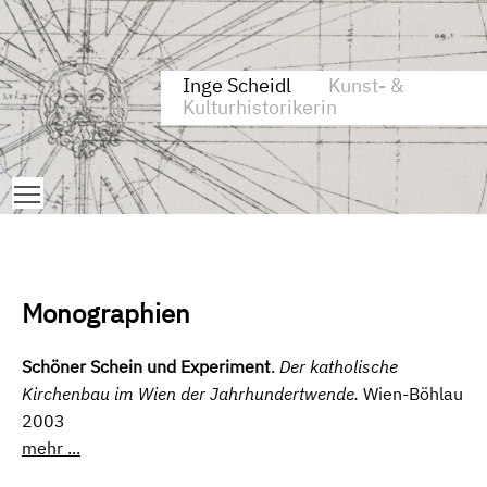
Zum Inhalt springen
Aktuelle Seite: Publikationen
Inge Scheidl
Kunst- &
Kulturhistorikerin
Toggle main menu visibility
Monographien
Schöner Schein und Experiment
.
Der katholische
Kirchenbau im Wien der Jahrhundertwende.
Wien-Böhlau
2003
mehr ...