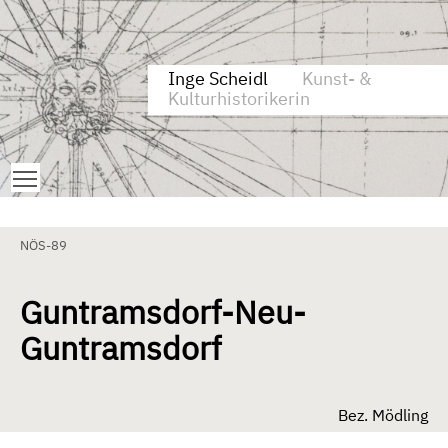
Zum Inhalt springen
Aktuelle Seite: Guntramsdorf-Neu-Guntramsdorf
Inge Scheidl
Kunst- &
Kulturhistorikerin
Toggle main menu visibility
NÖS-89
Guntramsdorf-Neu-
Guntramsdorf
Bez. Mödling