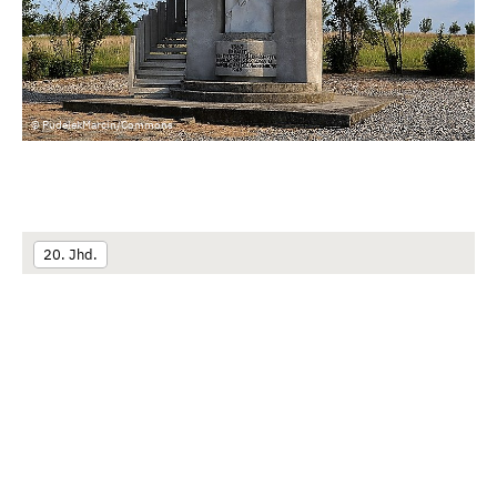
© PudelekMarcin/Commons
20. Jhd.