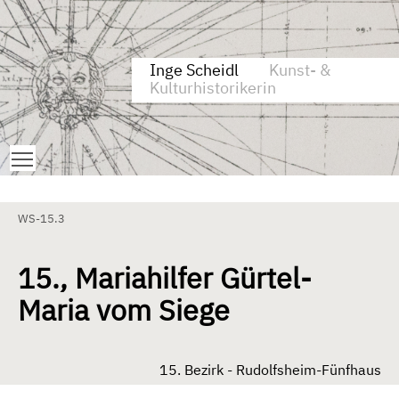
Zum Inhalt springen
Aktuelle Seite: 15., Mariahilfer Gürtel-Maria vom Siege
Inge Scheidl
Kunst- &
Kulturhistorikerin
Toggle main menu visibility
WS-15.3
15., Mariahilfer Gürtel-
Maria vom Siege
15. Bezirk - Rudolfsheim-Fünfhaus